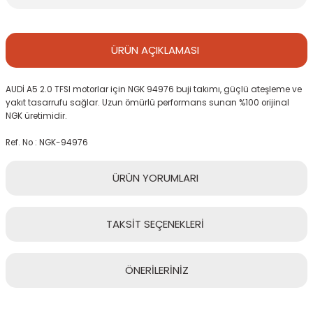
ÜRÜN
AÇIKLAMASI
AUDİ A5 2.0 TFSI motorlar için NGK 94976 buji takımı, güçlü ateşleme ve
yakıt tasarrufu sağlar. Uzun ömürlü performans sunan %100 orijinal
NGK üretimidir.
Ref. No : NGK-94976
ÜRÜN
YORUMLARI
TAKSİT
SEÇENEKLERİ
Bu ürüne ilk yorumu siz yapın!
ÖNERİLERİNİZ
Yorum Yaz
Bu ürünün fiyat bilgisi, resim, ürün açıklamalarında ve diğer