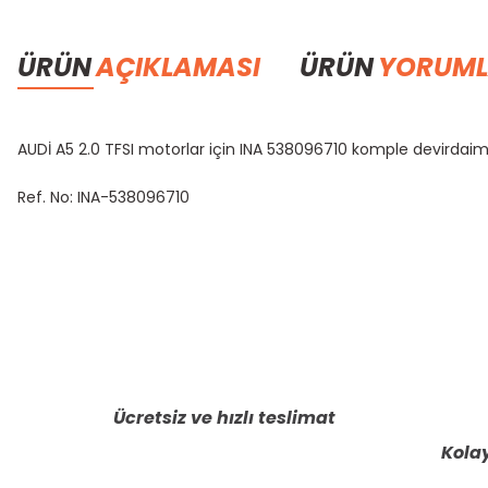
ÜRÜN
AÇIKLAMASI
ÜRÜN
YORUML
AUDİ A5 2.0 TFSI motorlar için INA 538096710 komple devirdai
Ref. No: INA-538096710
Bu ürünün fiyat bilgisi, resim, ürün açıklamalarında ve diğer konula
Görüş ve önerileriniz için teşekkür ederiz.
Ürün resmi kalitesiz, bozuk veya görüntülenemiyor.
Ürün açıklamasında eksik bilgiler bulunuyor.
Ücretsiz ve hızlı teslimat
Ürün bilgilerinde hatalar bulunuyor.
Kolay
Ürün fiyatı diğer sitelerden daha pahalı.