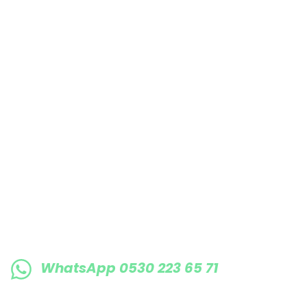
Bu ürüne benzer farklı alternatifler olmalı.
E-BÜLTENE KAYIT OLUN KAMPANYALARIMI
WhatsApp 0530 223 65 71
0530 223 65 71