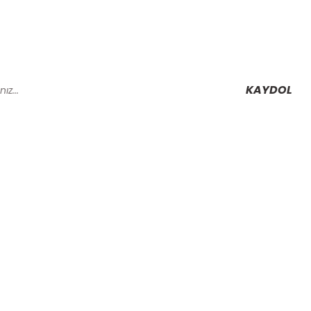
KAYDOL
Alışveriş
Mesafeli Satış Sözleşmesi
Gizlilik ve Güvenlik
rmu
İptal İade Koşullari
Kişisel Veriler Politikası