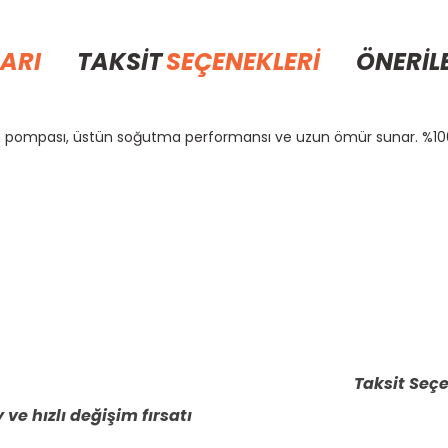
ARI
TAKSİT
SEÇENEKLERİ
ÖNERİL
m pompası, üstün soğutma performansı ve uzun ömür sunar. %100 o
rda yetersiz gördüğünüz noktaları öneri formunu kullanarak tarafımıza il
Bu ürüne ilk yorumu siz yapın!
Yorum Yaz
Taksit Seçe
 ve hızlı değişim fırsatı