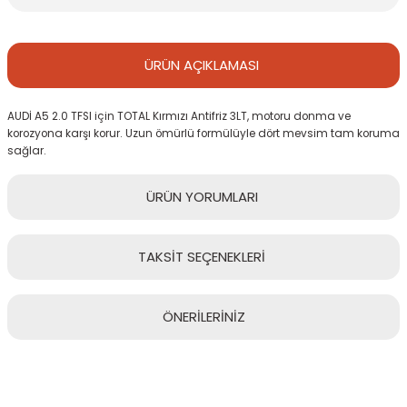
ÜRÜN
AÇIKLAMASI
AUDİ A5 2.0 TFSI için TOTAL Kırmızı Antifriz 3LT, motoru donma ve
korozyona karşı korur. Uzun ömürlü formülüyle dört mevsim tam koruma
sağlar.
ÜRÜN
YORUMLARI
TAKSİT
SEÇENEKLERİ
Bu ürüne ilk yorumu siz yapın!
ÖNERİLERİNİZ
Yorum Yaz
Bu ürünün fiyat bilgisi, resim, ürün açıklamalarında ve diğer
konularda yetersiz gördüğünüz noktaları öneri formunu kullanarak
tarafımıza iletebilirsiniz.