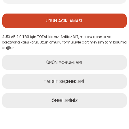
ÜRÜN
AÇIKLAMASI
AUDİ A5 2.0 TFSI için TOTAL Kırmızı Antifriz 3LT, motoru donma ve
korozyona karşı korur. Uzun ömürlü formülüyle dört mevsim tam koruma
sağlar.
ÜRÜN
YORUMLARI
TAKSİT
SEÇENEKLERİ
Bu ürüne ilk yorumu siz yapın!
ÖNERİLERİNİZ
Yorum Yaz
Bu ürünün fiyat bilgisi, resim, ürün açıklamalarında ve diğer
konularda yetersiz gördüğünüz noktaları öneri formunu kullanarak
tarafımıza iletebilirsiniz.