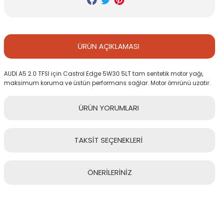
ÜRÜN
AÇIKLAMASI
AUDİ A5 2.0 TFSI için Castrol Edge 5W30 5LT tam sentetik motor yağı,
maksimum koruma ve üstün performans sağlar. Motor ömrünü uzatır.
ÜRÜN
YORUMLARI
TAKSİT
SEÇENEKLERİ
Bu ürüne ilk yorumu siz yapın!
ÖNERİLERİNİZ
Yorum Yaz
Bu ürünün fiyat bilgisi, resim, ürün açıklamalarında ve diğer
konularda yetersiz gördüğünüz noktaları öneri formunu kullanarak
tarafımıza iletebilirsiniz.