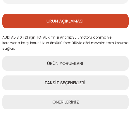
ÜRÜN
AÇIKLAMASI
AUDİ A5 3.0 TDI için TOTAL Kırmızı Antifriz 3LT, motoru donma ve
korozyona karşı korur. Uzun ömürlü formülüyle dört mevsim tam koruma
sağlar.
ÜRÜN
YORUMLARI
TAKSİT
SEÇENEKLERİ
Bu ürüne ilk yorumu siz yapın!
ÖNERİLERİNİZ
Yorum Yaz
Bu ürünün fiyat bilgisi, resim, ürün açıklamalarında ve diğer
konularda yetersiz gördüğünüz noktaları öneri formunu kullanarak
tarafımıza iletebilirsiniz.