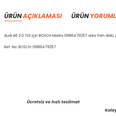
ÜRÜN
AÇIKLAMASI
ÜRÜN
YORUML
Audi A6 2.0 TDI için BOSCH Marka 0986479257 arka fren diski,
Ref. No: BOSCH-0986479257
Bu ürünün fiyat bilgisi, resim, ürün açıklamalarında ve diğer konula
Görüş ve önerileriniz için teşekkür ederiz.
Ürün resmi kalitesiz, bozuk veya görüntülenemiyor.
Ürün açıklamasında eksik bilgiler bulunuyor.
Ücretsiz ve hızlı teslimat
Ürün bilgilerinde hatalar bulunuyor.
Kolay
Ürün fiyatı diğer sitelerden daha pahalı.