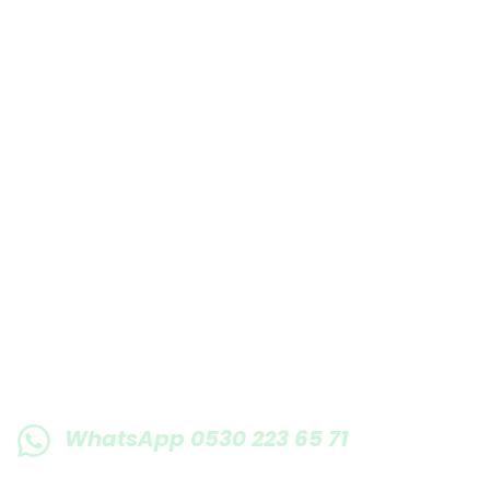
Bu ürüne benzer farklı alternatifler olmalı.
E-BÜLTENE KAYIT OLUN KAMPANYALARIMI
WhatsApp 0530 223 65 71