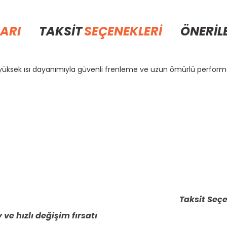
ARI
TAKSİT
SEÇENEKLERİ
ÖNERİL
 yüksek ısı dayanımıyla güvenli frenleme ve uzun ömürlü perform
rda yetersiz gördüğünüz noktaları öneri formunu kullanarak tarafımıza il
Bu ürüne ilk yorumu siz yapın!
Yorum Yaz
Taksit Seçe
 ve hızlı değişim fırsatı