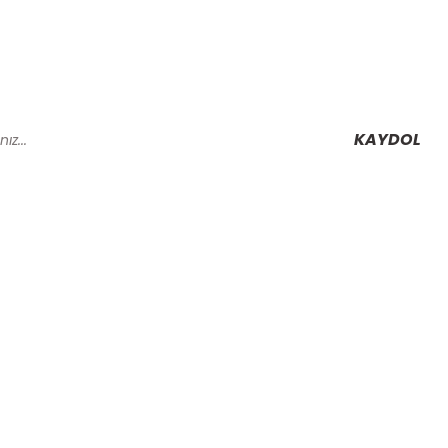
KAYDOL
Alışveriş
Mesafeli Satış Sözleşmesi
Gizlilik ve Güvenlik
rmu
İptal İade Koşullari
Kişisel Veriler Politikası