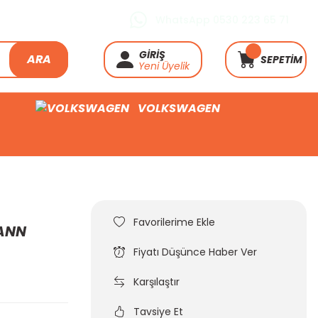
WhatsApp 0530 223 65 71
GİRİŞ
ARA
SEPETİM
Yeni Üyelik
VOLKSWAGEN
MANN
Fiyatı Düşünce Haber Ver
Karşılaştır
Tavsiye Et