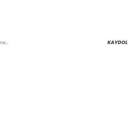
KAYDOL
Alışveriş
Mesafeli Satış Sözleşmesi
Gizlilik ve Güvenlik
rmu
İptal İade Koşullari
Kişisel Veriler Politikası