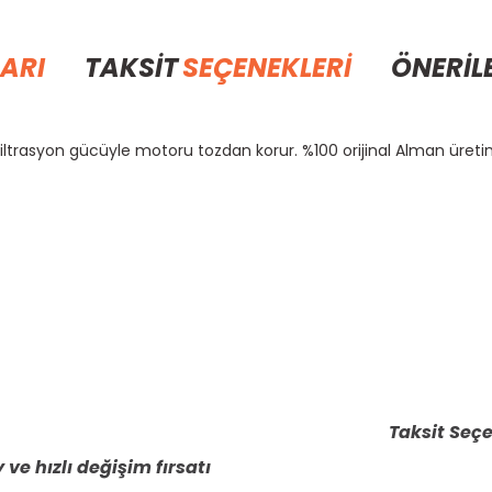
ARI
TAKSİT
SEÇENEKLERİ
ÖNERİL
 filtrasyon gücüyle motoru tozdan korur. %100 orijinal Alman üretim
rda yetersiz gördüğünüz noktaları öneri formunu kullanarak tarafımıza il
Bu ürüne ilk yorumu siz yapın!
Yorum Yaz
Taksit Seçe
 ve hızlı değişim fırsatı