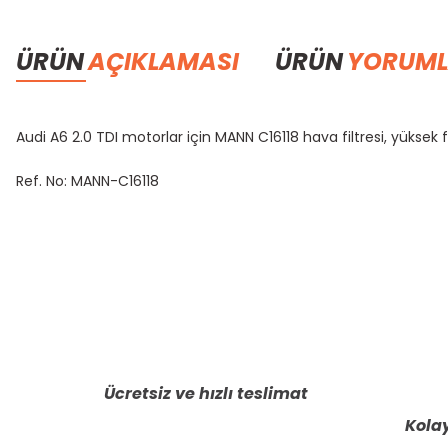
ÜRÜN
AÇIKLAMASI
ÜRÜN
YORUML
Audi A6 2.0 TDI motorlar için MANN
C16118 hava filtresi, yüksek
Ref. No: MANN-
C16118
Bu ürünün fiyat bilgisi, resim, ürün açıklamalarında ve diğer konula
Görüş ve önerileriniz için teşekkür ederiz.
Ürün resmi kalitesiz, bozuk veya görüntülenemiyor.
Ürün açıklamasında eksik bilgiler bulunuyor.
Ücretsiz ve hızlı teslimat
Ürün bilgilerinde hatalar bulunuyor.
Kolay
Ürün fiyatı diğer sitelerden daha pahalı.