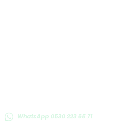
Bu ürüne benzer farklı alternatifler olmalı.
E-BÜLTENE KAYIT OLUN KAMPANYALARIMI
WhatsApp 0530 223 65 71