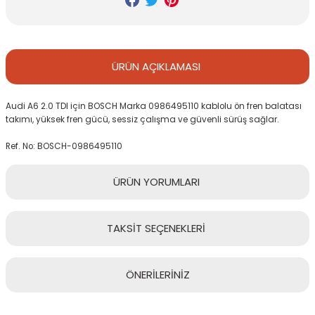
ÜRÜN
AÇIKLAMASI
Audi A6 2.0 TDI için BOSCH Marka 0986495110 kablolu ön fren balatası
takımı, yüksek fren gücü, sessiz çalışma ve güvenli sürüş sağlar.
Ref. No: BOSCH-0986495110
ÜRÜN
YORUMLARI
TAKSİT
SEÇENEKLERİ
Bu ürüne ilk yorumu siz yapın!
ÖNERİLERİNİZ
Yorum Yaz
Bu ürünün fiyat bilgisi, resim, ürün açıklamalarında ve diğer