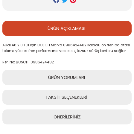
ÜRÜN
AÇIKLAMASI
Audi A6 2.0 TDI için BOSCH Marka 0986424482 kablolu ön fren balatası
takımı, yüksek fren performansı ve sessiz, tozsuz sürüş konforu sağlar.
Ref. No: BOSCH-0986424482
ÜRÜN
YORUMLARI
TAKSİT
SEÇENEKLERİ
Bu ürüne ilk yorumu siz yapın!
ÖNERİLERİNİZ
Yorum Yaz
Bu ürünün fiyat bilgisi, resim, ürün açıklamalarında ve diğer