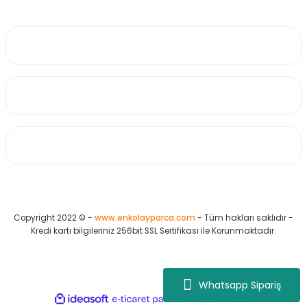
0530 223 65 71
Üyelik
Kurumsal
Alışveriş
Copyright 2022 © -
www.enkolayparca.com
- Tüm hakları saklıdır -
Kredi kartı bilgileriniz 256bit SSL Sertifikası ile Korunmaktadır.
Whatsapp Sipariş
ideasoft
ile
e-