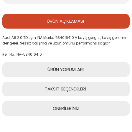
ÜRÜN
AÇIKLAMASI
Audi A6 2.0 TDI için INA Marka 534016410 V kayış gergisi, kayış gerilimini
dengeler. Sessiz çalışma ve uzun ömürlü performans sağlar.
Ref. No: INA-534016410
ÜRÜN
YORUMLARI
TAKSİT
SEÇENEKLERİ
Bu ürüne ilk yorumu siz yapın!
ÖNERİLERİNİZ
Yorum Yaz
Bu ürünün fiyat bilgisi, resim, ürün açıklamalarında ve diğer
konularda yetersiz gördüğünüz noktaları öneri formunu kullanarak