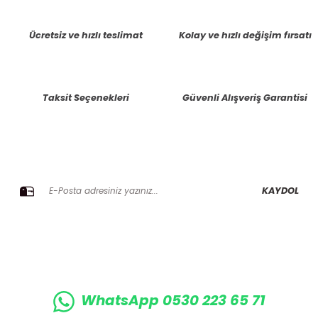
tarafımıza iletebilirsiniz.
Görüş ve önerileriniz için teşekkür ederiz.
Ücretsiz ve hızlı teslimat
Kolay ve hızlı değişim fırsatı
Ürün resmi kalitesiz, bozuk veya görüntülenemiyor.
Ürün açıklamasında eksik bilgiler bulunuyor.
Taksit Seçenekleri
Güvenli Alışveriş Garantisi
Ürün bilgilerinde hatalar bulunuyor.
Ürün fiyatı diğer sitelerden daha pahalı.
Bu ürüne benzer farklı alternatifler olmalı.
E-BÜLTENE KAYIT OLUN KAMPANYALARIMIZI KAÇIRMAYIN
KAYDOL
Gönder
WhatsApp 0530 223 65 71