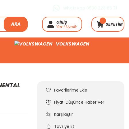
WhatsApp 0530 223 65 71
GİRİŞ
ARA
SEPETİM
Yeni Üyelik
VOLKSWAGEN
INENTAL
Fiyatı Düşünce Haber Ver
Karşılaştır
Tavsiye Et