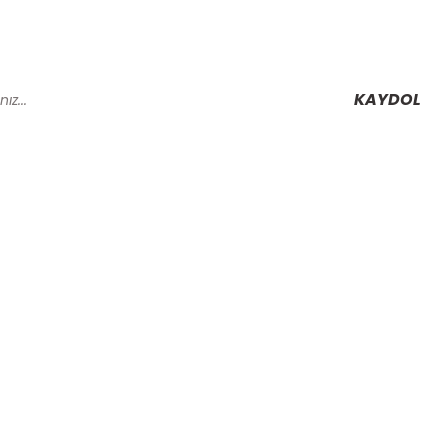
KAYDOL
Alışveriş
Mesafeli Satış Sözleşmesi
Gizlilik ve Güvenlik
rmu
İptal İade Koşullari
Kişisel Veriler Politikası