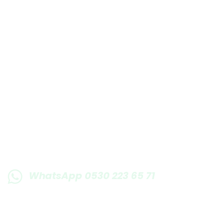
E-BÜLTENE KAYIT OLUN KAMPANYALARIMI
WhatsApp 0530 223 65 71
0530 223 65 71