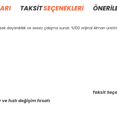
ARI
TAKSİT
SEÇENEKLERİ
ÖNERİL
ek dayanıklılık ve sessiz çalışma sunar. %100 orijinal Alman üretim
rda yetersiz gördüğünüz noktaları öneri formunu kullanarak tarafımıza il
Bu ürüne ilk yorumu siz yapın!
Yorum Yaz
Taksit Seçe
 ve hızlı değişim fırsatı