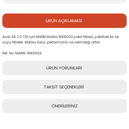
ÜRÜN
AÇIKLAMASI
Audi A6 2.0 TDI için MANN Marka WK6003 yakıt filtresi, yakıttaki kir ve
suyu filtreler. Motoru korur, performansı ve verimliliği artırır.
Ref. No: MANN-WK6003
ÜRÜN
YORUMLARI
TAKSİT
SEÇENEKLERİ
Bu ürüne ilk yorumu siz yapın!
ÖNERİLERİNİZ
Yorum Yaz
Bu ürünün fiyat bilgisi, resim, ürün açıklamalarında ve diğer
konularda yetersiz gördüğünüz noktaları öneri formunu kullanarak