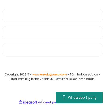
0530 223 65 71
Üyelik
Kurumsal
Alışveriş
Copyright 2022 © -
www.enkolayparca.com
- Tüm hakları saklıdır -
Kredi kartı bilgileriniz 256bit SSL Sertifikası ile Korunmaktadır.
Whatsapp Sipariş
ideasoft
ile
e-