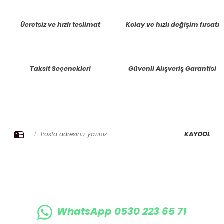
tarafımıza iletebilirsiniz.
Görüş ve önerileriniz için teşekkür ederiz.
Ücretsiz ve hızlı teslimat
Kolay ve hızlı değişim fırsatı
Ürün resmi kalitesiz, bozuk veya görüntülenemiyor.
Ürün açıklamasında eksik bilgiler bulunuyor.
Taksit Seçenekleri
Güvenli Alışveriş Garantisi
Ürün bilgilerinde hatalar bulunuyor.
Ürün fiyatı diğer sitelerden daha pahalı.
Bu ürüne benzer farklı alternatifler olmalı.
E-BÜLTENE KAYIT OLUN KAMPANYALARIMIZI KAÇIRMAYIN
KAYDOL
Gönder
WhatsApp 0530 223 65 71