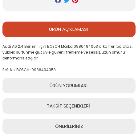
ÜRÜN
AÇIKLAMASI
Audi A6 2.4 Benzinli için BOSCH Marka 0986494053 arka fren balatası,
yüksek sürtünme gücüyle güvenli frenleme ve sessiz, uzun ömürlü
performans sağlar.
Ref. No: BOSCH-0986494053
ÜRÜN
YORUMLARI
TAKSİT
SEÇENEKLERİ
Bu ürüne ilk yorumu siz yapın!
ÖNERİLERİNİZ
Yorum Yaz