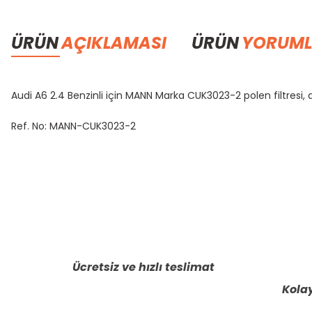
ÜRÜN
AÇIKLAMASI
ÜRÜN
YORUML
Audi A6 2.4 Benzinli için MANN Marka CUK3023-2 polen filtresi, a
Ref. No: MANN-CUK3023-2
Bu ürünün fiyat bilgisi, resim, ürün açıklamalarında ve diğer konula
Görüş ve önerileriniz için teşekkür ederiz.
Ürün resmi kalitesiz, bozuk veya görüntülenemiyor.
Ürün açıklamasında eksik bilgiler bulunuyor.
Ücretsiz ve hızlı teslimat
Ürün bilgilerinde hatalar bulunuyor.
Kolay
Ürün fiyatı diğer sitelerden daha pahalı.