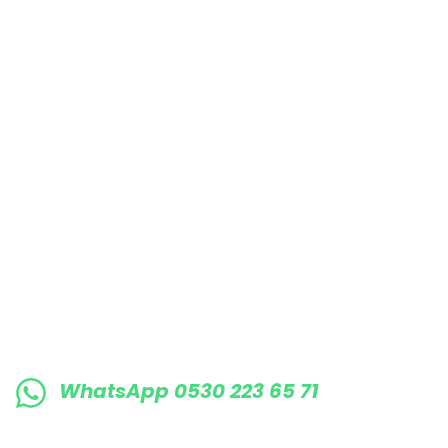
Bu ürüne benzer farklı alternatifler olmalı.
E-BÜLTENE KAYIT OLUN KAMPANYALARIMI
WhatsApp 0530 223 65 71
0530 223 65 71