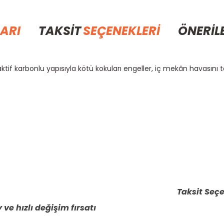
ARI
TAKSİT
SEÇENEKLERİ
ÖNERİL
ktif karbonlu yapısıyla kötü kokuları engeller, iç mekân havasını 
rda yetersiz gördüğünüz noktaları öneri formunu kullanarak tarafımıza il
Bu ürüne ilk yorumu siz yapın!
Yorum Yaz
Taksit Seçe
 ve hızlı değişim fırsatı