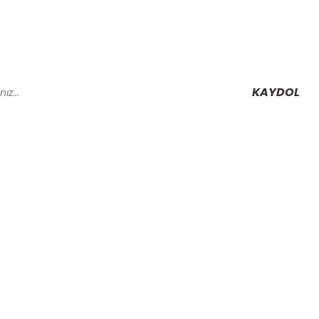
KAYDOL
Alışveriş
Mesafeli Satış Sözleşmesi
Gizlilik ve Güvenlik
rmu
İptal İade Koşullari
Kişisel Veriler Politikası