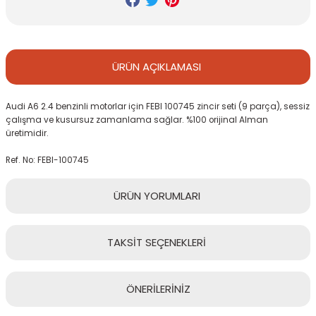
ÜRÜN
AÇIKLAMASI
Audi A6 2.4 benzinli motorlar için FEBI 100745 zincir seti (9 parça), sessiz
çalışma ve kusursuz zamanlama sağlar. %100 orijinal Alman
üretimidir.
Ref. No: FEBI-100745
ÜRÜN
YORUMLARI
TAKSİT
SEÇENEKLERİ
Bu ürüne ilk yorumu siz yapın!
ÖNERİLERİNİZ
Yorum Yaz