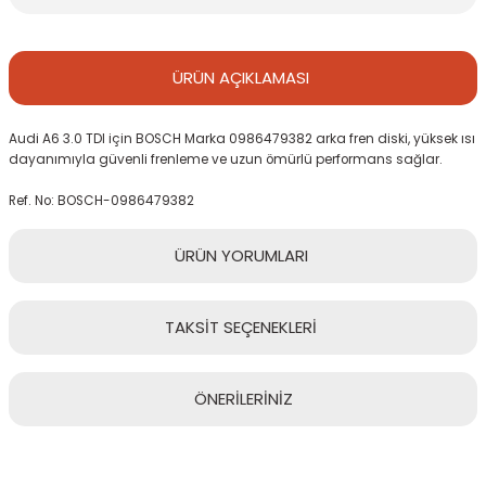
ÜRÜN
AÇIKLAMASI
Audi A6 3.0 TDI için BOSCH Marka 0986479382 arka fren diski, yüksek ısı
dayanımıyla güvenli frenleme ve uzun ömürlü performans sağlar.
Ref. No: BOSCH-0986479382
ÜRÜN
YORUMLARI
TAKSİT
SEÇENEKLERİ
Bu ürüne ilk yorumu siz yapın!
ÖNERİLERİNİZ
Yorum Yaz
Bu ürünün fiyat bilgisi, resim, ürün açıklamalarında ve diğer
konularda yetersiz gördüğünüz noktaları öneri formunu kullanarak