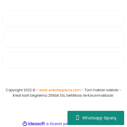
0530 223 65 71
Üyelik
Kurumsal
Alışveriş
Copyright 2022 © -
www.enkolayparca.com
- Tüm hakları saklıdır -
Kredi kartı bilgileriniz 256bit SSL Sertifikası ile Korunmaktadır.
Whatsapp Sipariş
ideasoft
ile
e-