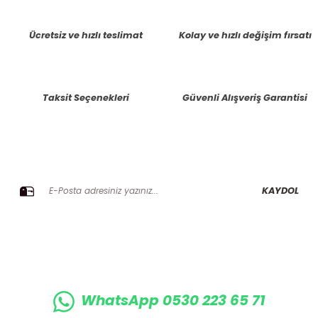
tarafımıza iletebilirsiniz.
Görüş ve önerileriniz için teşekkür ederiz.
Ücretsiz ve hızlı teslimat
Kolay ve hızlı değişim fırsatı
Ürün resmi kalitesiz, bozuk veya görüntülenemiyor.
Ürün açıklamasında eksik bilgiler bulunuyor.
Taksit Seçenekleri
Güvenli Alışveriş Garantisi
Ürün bilgilerinde hatalar bulunuyor.
Ürün fiyatı diğer sitelerden daha pahalı.
Bu ürüne benzer farklı alternatifler olmalı.
E-BÜLTENE KAYIT OLUN KAMPANYALARIMIZI KAÇIRMAYIN
KAYDOL
Gönder
WhatsApp 0530 223 65 71