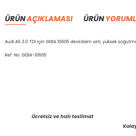
ÜRÜN
AÇIKLAMASI
ÜRÜN
YORUML
Audi A6 3.0 TDI için GEBA 10605 devirdaim seti, yüksek soğutma
Ref. No: GEBA-10605
Bu ürünün fiyat bilgisi, resim, ürün açıklamalarında ve diğer konula
Görüş ve önerileriniz için teşekkür ederiz.
Ürün resmi kalitesiz, bozuk veya görüntülenemiyor.
Ürün açıklamasında eksik bilgiler bulunuyor.
Ücretsiz ve hızlı teslimat
Ürün bilgilerinde hatalar bulunuyor.
Kolay
Ürün fiyatı diğer sitelerden daha pahalı.