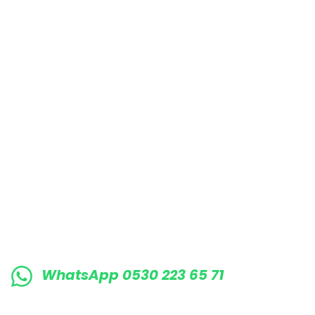
Bu ürüne benzer farklı alternatifler olmalı.
E-BÜLTENE KAYIT OLUN KAMPANYALARIMI
WhatsApp 0530 223 65 71
0530 223 65 71