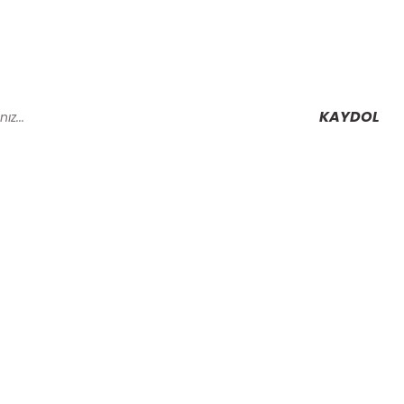
KAYDOL
Alışveriş
Mesafeli Satış Sözleşmesi
Gizlilik ve Güvenlik
rmu
İptal İade Koşullari
Kişisel Veriler Politikası