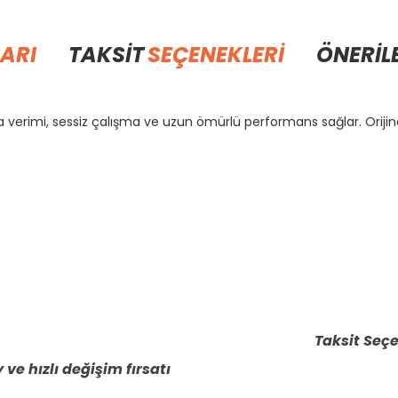
ARI
TAKSİT
SEÇENEKLERİ
ÖNERİL
 verimi, sessiz çalışma ve uzun ömürlü performans sağlar. Orijin
rda yetersiz gördüğünüz noktaları öneri formunu kullanarak tarafımıza il
Bu ürüne ilk yorumu siz yapın!
Yorum Yaz
Taksit Seçe
 ve hızlı değişim fırsatı