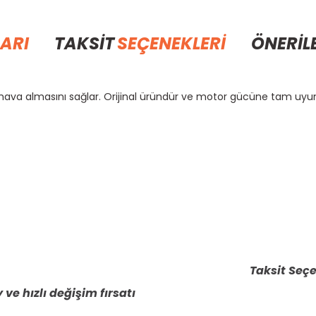
ARI
TAKSİT
SEÇENEKLERİ
ÖNERİL
z hava almasını sağlar. Orijinal üründür ve motor gücüne tam uyu
rda yetersiz gördüğünüz noktaları öneri formunu kullanarak tarafımıza il
Bu ürüne ilk yorumu siz yapın!
Yorum Yaz
Taksit Seçe
 ve hızlı değişim fırsatı