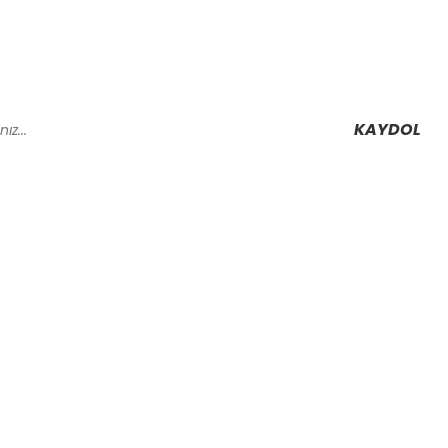
KAYDOL
Alışveriş
Mesafeli Satış Sözleşmesi
Gizlilik ve Güvenlik
rmu
İptal İade Koşullari
Kişisel Veriler Politikası