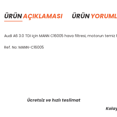
ÜRÜN
AÇIKLAMASI
ÜRÜN
YORUML
Audi A6 3.0 TDI için MANN C16005 hava filtresi, motorun temi
Ref. No: MANN-C16005
Bu ürünün fiyat bilgisi, resim, ürün açıklamalarında ve diğer konula
Görüş ve önerileriniz için teşekkür ederiz.
Ürün resmi kalitesiz, bozuk veya görüntülenemiyor.
Ürün açıklamasında eksik bilgiler bulunuyor.
Ücretsiz ve hızlı teslimat
Ürün bilgilerinde hatalar bulunuyor.
Kolay
Ürün fiyatı diğer sitelerden daha pahalı.