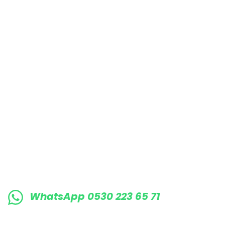
Bu ürüne benzer farklı alternatifler olmalı.
E-BÜLTENE KAYIT OLUN KAMPANYALARIMI
WhatsApp 0530 223 65 71
0530 223 65 71