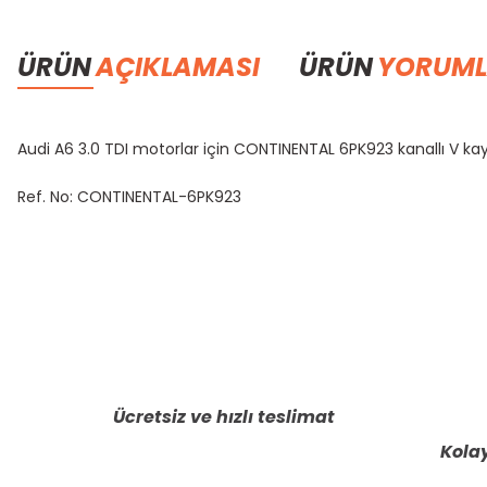
ÜRÜN
AÇIKLAMASI
ÜRÜN
YORUML
Audi A6 3.0 TDI motorlar için CONTINENTAL 6PK923 kanallı V kayı
Ref. No: CONTINENTAL-6PK923
Bu ürünün fiyat bilgisi, resim, ürün açıklamalarında ve diğer konula
Görüş ve önerileriniz için teşekkür ederiz.
Ürün resmi kalitesiz, bozuk veya görüntülenemiyor.
Ürün açıklamasında eksik bilgiler bulunuyor.
Ücretsiz ve hızlı teslimat
Ürün bilgilerinde hatalar bulunuyor.
Kolay
Ürün fiyatı diğer sitelerden daha pahalı.