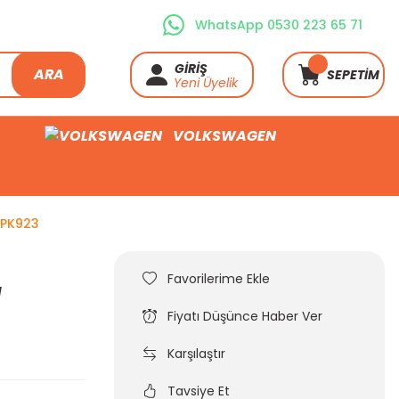
WhatsApp 0530 223 65 71
GİRİŞ
ARA
SEPETİM
Yeni Üyelik
VOLKSWAGEN
6PK923
ı
Fiyatı Düşünce Haber Ver
Karşılaştır
Tavsiye Et