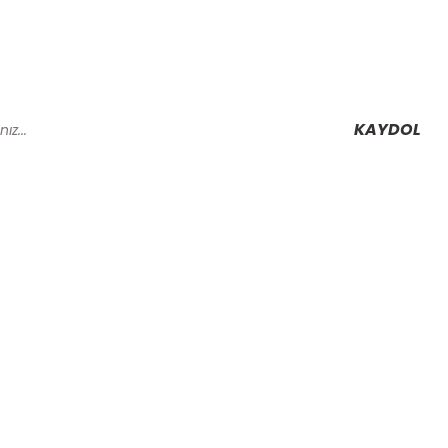
KAYDOL
Alışveriş
Mesafeli Satış Sözleşmesi
Gizlilik ve Güvenlik
rmu
İptal İade Koşullari
Kişisel Veriler Politikası