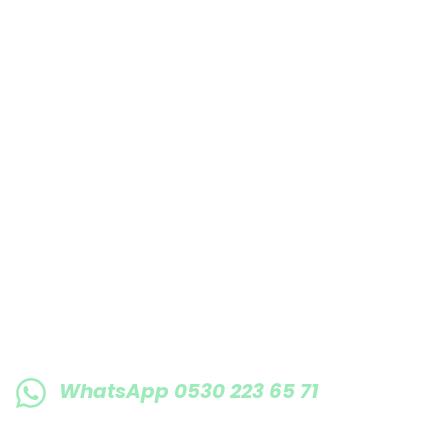
Bu ürüne benzer farklı alternatifler olmalı.
E-BÜLTENE KAYIT OLUN KAMPANYALARIMI
WhatsApp 0530 223 65 71
0530 223 65 71