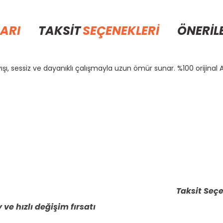
ARI
TAKSİT
SEÇENEKLERİ
ÖNERİL
şı, sessiz ve dayanıklı çalışmayla uzun ömür sunar. %100 orijinal 
rda yetersiz gördüğünüz noktaları öneri formunu kullanarak tarafımıza il
Bu ürüne ilk yorumu siz yapın!
Yorum Yaz
Taksit Seçe
 ve hızlı değişim fırsatı