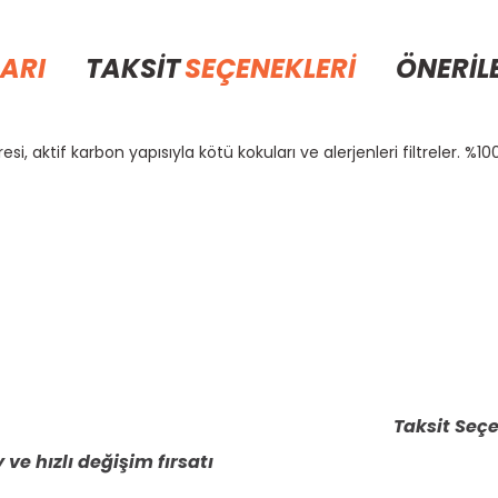
ARI
TAKSİT
SEÇENEKLERİ
ÖNERİL
 aktif karbon yapısıyla kötü kokuları ve alerjenleri filtreler. %100 
rda yetersiz gördüğünüz noktaları öneri formunu kullanarak tarafımıza il
Bu ürüne ilk yorumu siz yapın!
Yorum Yaz
Taksit Seçe
 ve hızlı değişim fırsatı