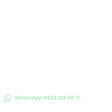
Bu ürüne benzer farklı alternatifler olmalı.
E-BÜLTENE KAYIT OLUN KAMPANYALARIMI
WhatsApp 0530 223 65 71
0530 223 65 71