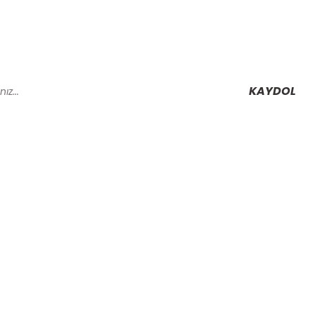
KAYDOL
Alışveriş
Mesafeli Satış Sözleşmesi
Gizlilik ve Güvenlik
rmu
İptal İade Koşullari
Kişisel Veriler Politikası