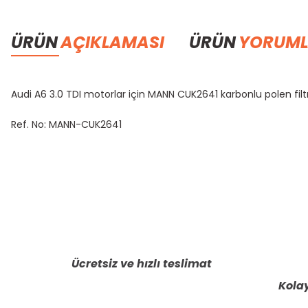
ÜRÜN
AÇIKLAMASI
ÜRÜN
YORUML
Audi A6 3.0 TDI motorlar için MANN CUK2641 karbonlu polen filtresi,
Ref. No: MANN-CUK2641
Bu ürünün fiyat bilgisi, resim, ürün açıklamalarında ve diğer konula
Görüş ve önerileriniz için teşekkür ederiz.
Ürün resmi kalitesiz, bozuk veya görüntülenemiyor.
Ürün açıklamasında eksik bilgiler bulunuyor.
Ücretsiz ve hızlı teslimat
Ürün bilgilerinde hatalar bulunuyor.
Kolay
Ürün fiyatı diğer sitelerden daha pahalı.