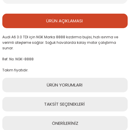
ÜRÜN
AÇIKLAMASI
Audi A6 3.0 TDI için NGK Marka 8888 kızdırma bujisi, hızlı ısınma ve
verimli ateşleme sağlar. Soğuk havalarda kolay motor çalıştırma
sunar.
Ref. No: NGK-8888
Takım fiyatıdır.
ÜRÜN
YORUMLARI
TAKSİT
SEÇENEKLERİ
Bu ürüne ilk yorumu siz yapın!
ÖNERİLERİNİZ
Yorum Yaz