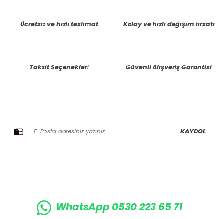
tarafımıza iletebilirsiniz.
Görüş ve önerileriniz için teşekkür ederiz.
Ücretsiz ve hızlı teslimat
Kolay ve hızlı değişim fırsatı
Ürün resmi kalitesiz, bozuk veya görüntülenemiyor.
Ürün açıklamasında eksik bilgiler bulunuyor.
Taksit Seçenekleri
Güvenli Alışveriş Garantisi
Ürün bilgilerinde hatalar bulunuyor.
Ürün fiyatı diğer sitelerden daha pahalı.
Bu ürüne benzer farklı alternatifler olmalı.
E-BÜLTENE KAYIT OLUN KAMPANYALARIMIZI KAÇIRMAYIN
KAYDOL
Gönder
WhatsApp 0530 223 65 71