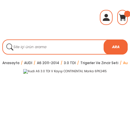
ARA
Anasayfa
AUDİ
A6 2011-2014
3.0 TDI
Trigerler Ve Zincir Seti
Aud