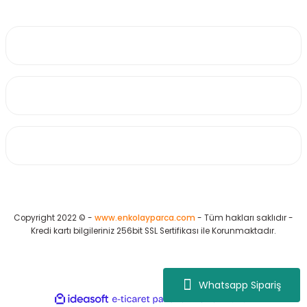
0530 223 65 71
Üyelik
Kurumsal
Alışveriş
Copyright 2022 © -
www.enkolayparca.com
- Tüm hakları saklıdır -
Kredi kartı bilgileriniz 256bit SSL Sertifikası ile Korunmaktadır.
Whatsapp Sipariş
ideasoft
ile
e-