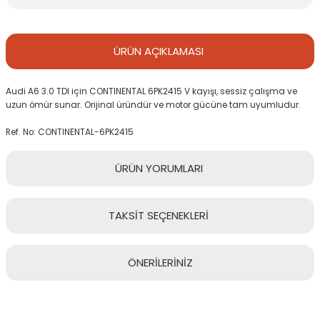
ÜRÜN
AÇIKLAMASI
Audi A6 3.0 TDI için CONTINENTAL 6PK2415 V kayışı, sessiz çalışma ve
uzun ömür sunar. Orijinal üründür ve motor gücüne tam uyumludur.
Ref. No: CONTINENTAL-6PK2415
ÜRÜN
YORUMLARI
TAKSİT
SEÇENEKLERİ
Bu ürüne ilk yorumu siz yapın!
ÖNERİLERİNİZ
Yorum Yaz
Bu ürünün fiyat bilgisi, resim, ürün açıklamalarında ve diğer
konularda yetersiz gördüğünüz noktaları öneri formunu kullanarak