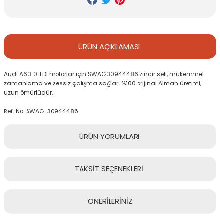
ÜRÜN
AÇIKLAMASI
Audi A6 3.0 TDI motorlar için SWAG 30944486 zincir seti, mükemmel
zamanlama ve sessiz çalışma sağlar. %100 orijinal Alman üretimi,
uzun ömürlüdür.
Ref. No: SWAG-30944486
ÜRÜN
YORUMLARI
TAKSİT
SEÇENEKLERİ
Bu ürüne ilk yorumu siz yapın!
ÖNERİLERİNİZ
Yorum Yaz