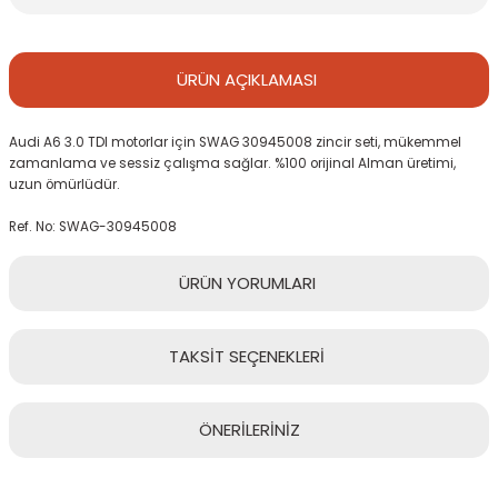
ÜRÜN
AÇIKLAMASI
Audi A6 3.0 TDI motorlar için SWAG 30945008 zincir seti, mükemmel
zamanlama ve sessiz çalışma sağlar. %100 orijinal Alman üretimi,
uzun ömürlüdür.
Ref. No: SWAG-30945008
ÜRÜN
YORUMLARI
TAKSİT
SEÇENEKLERİ
Bu ürüne ilk yorumu siz yapın!
ÖNERİLERİNİZ
Yorum Yaz
Bu ürünün fiyat bilgisi, resim, ürün açıklamalarında ve diğer