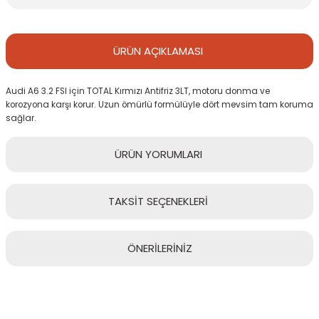
ÜRÜN
AÇIKLAMASI
Audi A6 3.2 FSI için TOTAL Kırmızı Antifriz 3LT, motoru donma ve
korozyona karşı korur. Uzun ömürlü formülüyle dört mevsim tam koruma
sağlar.
ÜRÜN
YORUMLARI
TAKSİT
SEÇENEKLERİ
Bu ürüne ilk yorumu siz yapın!
ÖNERİLERİNİZ
Yorum Yaz
Bu ürünün fiyat bilgisi, resim, ürün açıklamalarında ve diğer
konularda yetersiz gördüğünüz noktaları öneri formunu kullanarak
tarafımıza iletebilirsiniz.