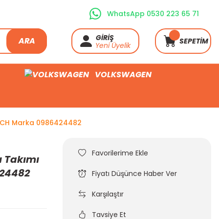
WhatsApp 0530 223 65 71
GİRİŞ
ARA
SEPETİM
Yeni Üyelik
VOLKSWAGEN
BOSCH Marka 0986424482
ı Takımı
424482
Fiyatı Düşünce Haber Ver
Karşılaştır
Tavsiye Et