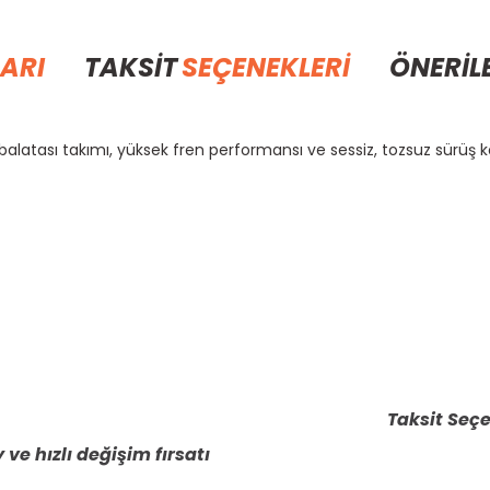
ARI
TAKSİT
SEÇENEKLERİ
ÖNERİL
latası takımı, yüksek fren performansı ve sessiz, tozsuz sürüş k
rda yetersiz gördüğünüz noktaları öneri formunu kullanarak tarafımıza il
Bu ürüne ilk yorumu siz yapın!
Yorum Yaz
Taksit Seçe
 ve hızlı değişim fırsatı