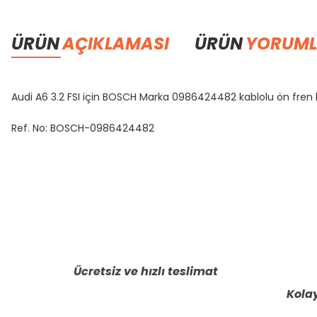
ÜRÜN
AÇIKLAMASI
ÜRÜN
YORUML
Audi A6 3.2 FSI için BOSCH Marka 0986424482 kablolu ön fren ba
Ref. No: BOSCH-0986424482
Bu ürünün fiyat bilgisi, resim, ürün açıklamalarında ve diğer konula
Görüş ve önerileriniz için teşekkür ederiz.
Ürün resmi kalitesiz, bozuk veya görüntülenemiyor.
Ürün açıklamasında eksik bilgiler bulunuyor.
Ücretsiz ve hızlı teslimat
Ürün bilgilerinde hatalar bulunuyor.
Kolay
Ürün fiyatı diğer sitelerden daha pahalı.