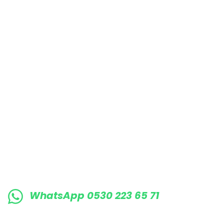
Bu ürüne benzer farklı alternatifler olmalı.
E-BÜLTENE KAYIT OLUN KAMPANYALARIMI
WhatsApp 0530 223 65 71
0530 223 65 71