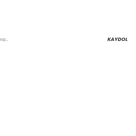
KAYDOL
Alışveriş
Mesafeli Satış Sözleşmesi
Gizlilik ve Güvenlik
rmu
İptal İade Koşullari
Kişisel Veriler Politikası