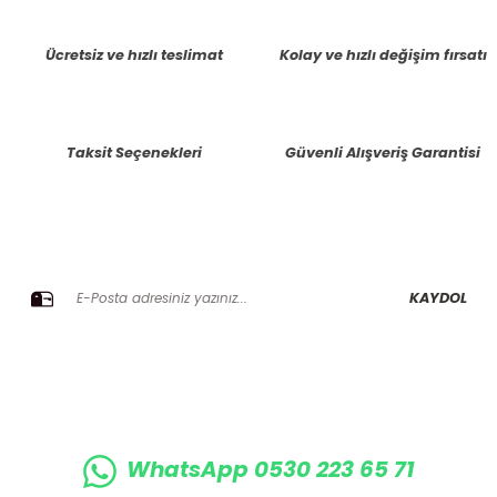
tarafımıza iletebilirsiniz.
Görüş ve önerileriniz için teşekkür ederiz.
Ücretsiz ve hızlı teslimat
Kolay ve hızlı değişim fırsatı
Ürün resmi kalitesiz, bozuk veya görüntülenemiyor.
Ürün açıklamasında eksik bilgiler bulunuyor.
Taksit Seçenekleri
Güvenli Alışveriş Garantisi
Ürün bilgilerinde hatalar bulunuyor.
Ürün fiyatı diğer sitelerden daha pahalı.
Bu ürüne benzer farklı alternatifler olmalı.
E-BÜLTENE KAYIT OLUN KAMPANYALARIMIZI KAÇIRMAYIN
KAYDOL
Gönder
WhatsApp 0530 223 65 71