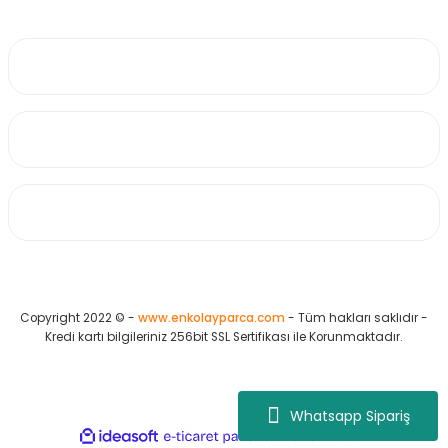
0530 223 65 71
Üyelik
Kurumsal
Alışveriş
Copyright 2022 © -
www.enkolayparca.com
- Tüm hakları saklıdır -
Kredi kartı bilgileriniz 256bit SSL Sertifikası ile Korunmaktadır.
Whatsapp Sipariş
ideasoft
ile
e-