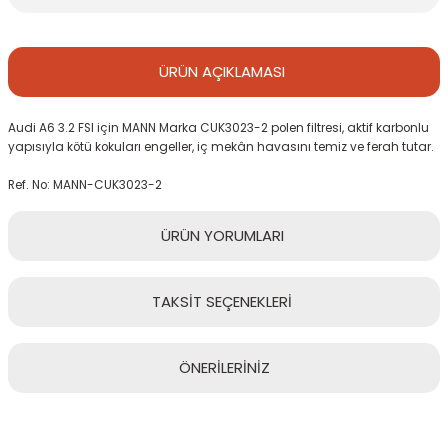
ÜRÜN
AÇIKLAMASI
Audi A6 3.2 FSI için MANN Marka CUK3023-2 polen filtresi, aktif karbonlu
yapısıyla kötü kokuları engeller, iç mekân havasını temiz ve ferah tutar.
Ref. No: MANN-CUK3023-2
ÜRÜN
YORUMLARI
TAKSİT
SEÇENEKLERİ
Bu ürüne ilk yorumu siz yapın!
ÖNERİLERİNİZ
Yorum Yaz
Bu ürünün fiyat bilgisi, resim, ürün açıklamalarında ve diğer
konularda yetersiz gördüğünüz noktaları öneri formunu kullanarak