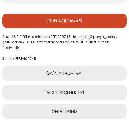
ÜRÜN
AÇIKLAMASI
Audi A6 3.2 FSI motorlar için FEBI 100745 zincir seti (9 parça), sessiz
çalışma ve kusursuz zamanlama sağlar. %100 orijinal Alman
üretimidir.
Ref. No: FEBI-100745
ÜRÜN
YORUMLARI
TAKSİT
SEÇENEKLERİ
Bu ürüne ilk yorumu siz yapın!
ÖNERİLERİNİZ
Yorum Yaz
Bu ürünün fiyat bilgisi, resim, ürün açıklamalarında ve diğer