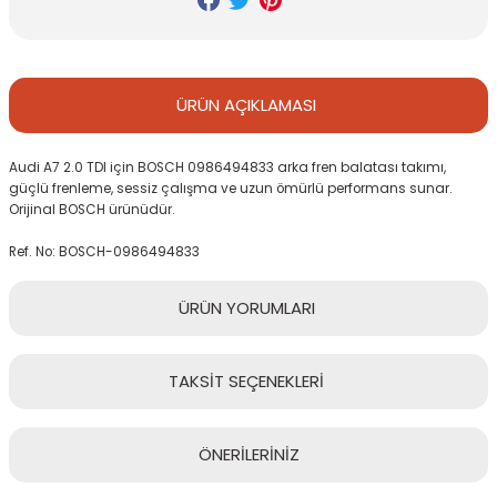
ÜRÜN
AÇIKLAMASI
Audi A7 2.0 TDI için BOSCH 0986494833 arka fren balatası takımı,
güçlü frenleme, sessiz çalışma ve uzun ömürlü performans sunar.
Orijinal BOSCH ürünüdür.
Ref. No: BOSCH-0986494833
ÜRÜN
YORUMLARI
TAKSİT
SEÇENEKLERİ
Bu ürüne ilk yorumu siz yapın!
ÖNERİLERİNİZ
Yorum Yaz