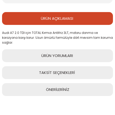
ÜRÜN
AÇIKLAMASI
Audi A7 2.0 TDI için TOTAL Kırmızı Antifriz 3LT, motoru donma ve
korozyona karşı korur. Uzun ömürlü formülüyle dört mevsim tam koruma
sağlar.
ÜRÜN
YORUMLARI
TAKSİT
SEÇENEKLERİ
Bu ürüne ilk yorumu siz yapın!
ÖNERİLERİNİZ
Yorum Yaz
Bu ürünün fiyat bilgisi, resim, ürün açıklamalarında ve diğer
konularda yetersiz gördüğünüz noktaları öneri formunu kullanarak
tarafımıza iletebilirsiniz.