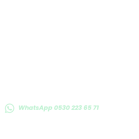
E-BÜLTENE KAYIT OLUN KAMPANYALARIMI
WhatsApp 0530 223 65 71
0530 223 65 71