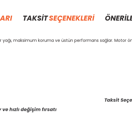
ARI
TAKSİT
SEÇENEKLERİ
ÖNERİL
tor yağı, maksimum koruma ve üstün performans sağlar. Motor öm
rda yetersiz gördüğünüz noktaları öneri formunu kullanarak tarafımıza il
Bu ürüne ilk yorumu siz yapın!
Yorum Yaz
Taksit Seçe
 ve hızlı değişim fırsatı