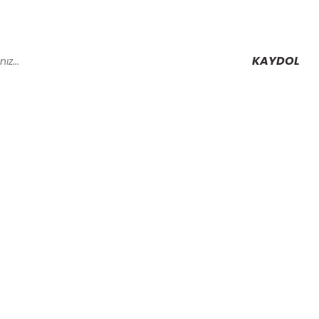
KAYDOL
Alışveriş
Mesafeli Satış Sözleşmesi
Gizlilik ve Güvenlik
rmu
İptal İade Koşullari
Kişisel Veriler Politikası