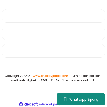
0530 223 65 71
Üyelik
Kurumsal
Alışveriş
Copyright 2022 © -
www.enkolayparca.com
- Tüm hakları saklıdır -
Kredi kartı bilgileriniz 256bit SSL Sertifikası ile Korunmaktadır.
Whatsapp Sipariş
ideasoft
ile
e-