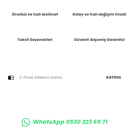
tarafımıza iletebilirsiniz.
Görüş ve önerileriniz için teşekkür ederiz.
Ücretsiz ve hızlı teslimat
Kolay ve hızlı değişim fırsatı
Ürün resmi kalitesiz, bozuk veya görüntülenemiyor.
Ürün açıklamasında eksik bilgiler bulunuyor.
Taksit Seçenekleri
Güvenli Alışveriş Garantisi
Ürün bilgilerinde hatalar bulunuyor.
Ürün fiyatı diğer sitelerden daha pahalı.
Bu ürüne benzer farklı alternatifler olmalı.
E-BÜLTENE KAYIT OLUN KAMPANYALARIMIZI KAÇIRMAYIN
KAYDOL
Gönder
WhatsApp 0530 223 65 71