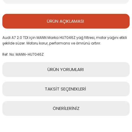
ÜRÜN
AÇIKLAMASI
Audi A7 2.0 TDI için MANN Marka HU7046Z yağ filtresi, motor yağını etkili
şekilde süzer. Motoru korur, performans ve ömrünü artırır.
Ref. No: MANN-HU7046Z
ÜRÜN
YORUMLARI
TAKSİT
SEÇENEKLERİ
Bu ürüne ilk yorumu siz yapın!
ÖNERİLERİNİZ
Yorum Yaz
Bu ürünün fiyat bilgisi, resim, ürün açıklamalarında ve diğer
konularda yetersiz gördüğünüz noktaları öneri formunu kullanarak