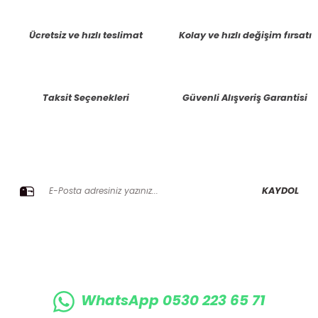
tarafımıza iletebilirsiniz.
Görüş ve önerileriniz için teşekkür ederiz.
Ücretsiz ve hızlı teslimat
Kolay ve hızlı değişim fırsatı
Ürün resmi kalitesiz, bozuk veya görüntülenemiyor.
Ürün açıklamasında eksik bilgiler bulunuyor.
Taksit Seçenekleri
Güvenli Alışveriş Garantisi
Ürün bilgilerinde hatalar bulunuyor.
Ürün fiyatı diğer sitelerden daha pahalı.
Bu ürüne benzer farklı alternatifler olmalı.
E-BÜLTENE KAYIT OLUN KAMPANYALARIMIZI KAÇIRMAYIN
KAYDOL
Gönder
WhatsApp 0530 223 65 71