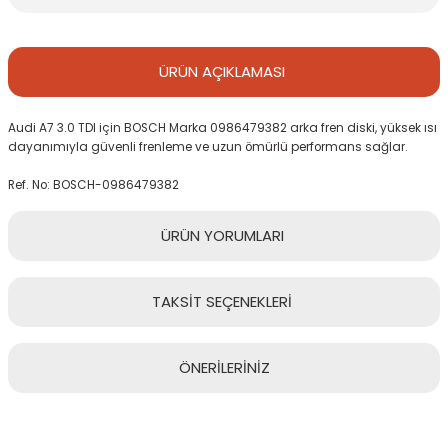
ÜRÜN
AÇIKLAMASI
Audi A7 3.0 TDI için BOSCH Marka 0986479382 arka fren diski, yüksek ısı
dayanımıyla güvenli frenleme ve uzun ömürlü performans sağlar.
Ref. No: BOSCH-0986479382
ÜRÜN
YORUMLARI
TAKSİT
SEÇENEKLERİ
Bu ürüne ilk yorumu siz yapın!
ÖNERİLERİNİZ
Yorum Yaz
Bu ürünün fiyat bilgisi, resim, ürün açıklamalarında ve diğer
konularda yetersiz gördüğünüz noktaları öneri formunu kullanarak