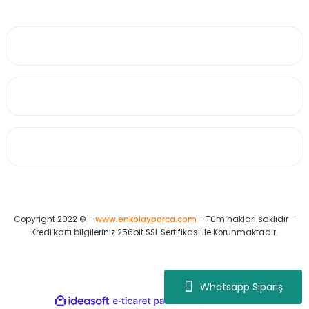
0530 223 65 71
Üyelik
Kurumsal
Alışveriş
Copyright 2022 © -
www.enkolayparca.com
- Tüm hakları saklıdır -
Kredi kartı bilgileriniz 256bit SSL Sertifikası ile Korunmaktadır.
Whatsapp Sipariş
ideasoft
ile
e-