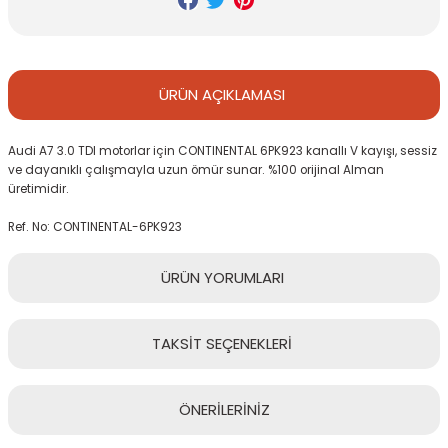
ÜRÜN
AÇIKLAMASI
Audi A7 3.0 TDI motorlar için CONTINENTAL 6PK923 kanallı V kayışı, sessiz
ve dayanıklı çalışmayla uzun ömür sunar. %100 orijinal Alman
üretimidir.
Ref. No: CONTINENTAL-6PK923
ÜRÜN
YORUMLARI
TAKSİT
SEÇENEKLERİ
Bu ürüne ilk yorumu siz yapın!
ÖNERİLERİNİZ
Yorum Yaz