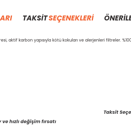
ARI
TAKSİT
SEÇENEKLERİ
ÖNERİL
 aktif karbon yapısıyla kötü kokuları ve alerjenleri filtreler. %100 
rda yetersiz gördüğünüz noktaları öneri formunu kullanarak tarafımıza il
Bu ürüne ilk yorumu siz yapın!
Yorum Yaz
Taksit Seçe
 ve hızlı değişim fırsatı