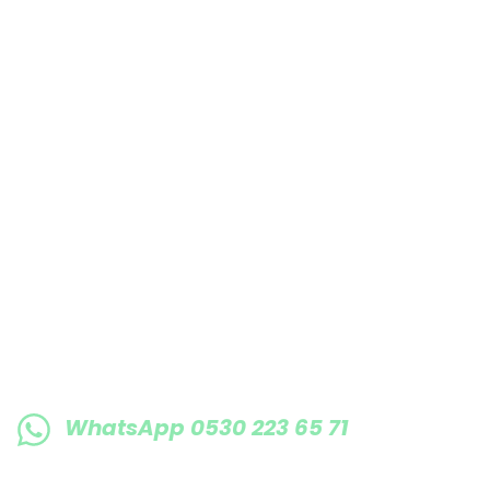
Bu ürüne benzer farklı alternatifler olmalı.
E-BÜLTENE KAYIT OLUN KAMPANYALARIMI
WhatsApp 0530 223 65 71
0530 223 65 71