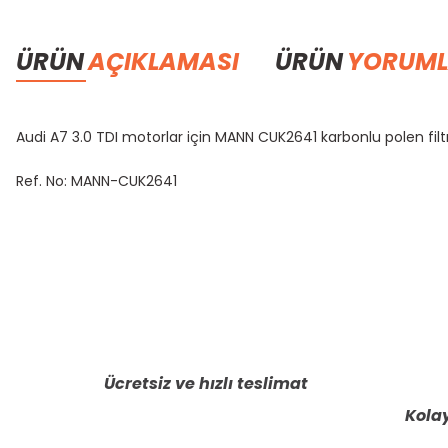
ÜRÜN
AÇIKLAMASI
ÜRÜN
YORUML
Audi A7 3.0 TDI motorlar için MANN CUK2641 karbonlu polen filtresi,
Ref. No: MANN-CUK2641
Bu ürünün fiyat bilgisi, resim, ürün açıklamalarında ve diğer konula
Görüş ve önerileriniz için teşekkür ederiz.
Ürün resmi kalitesiz, bozuk veya görüntülenemiyor.
Ürün açıklamasında eksik bilgiler bulunuyor.
Ücretsiz ve hızlı teslimat
Ürün bilgilerinde hatalar bulunuyor.
Kolay
Ürün fiyatı diğer sitelerden daha pahalı.