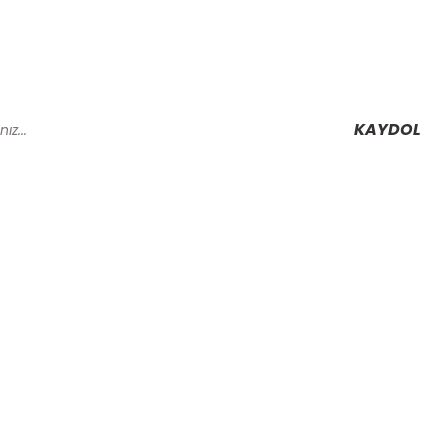
KAYDOL
Alışveriş
Mesafeli Satış Sözleşmesi
Gizlilik ve Güvenlik
rmu
İptal İade Koşullari
Kişisel Veriler Politikası