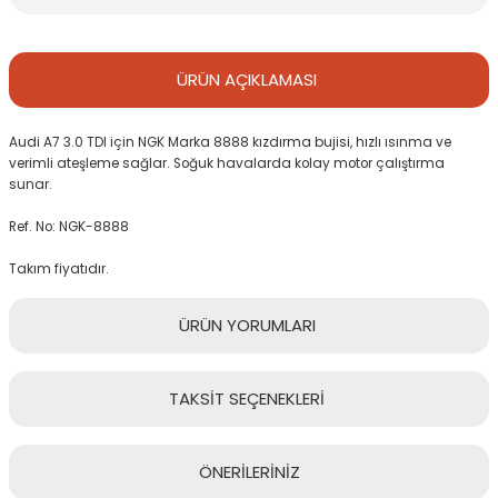
ÜRÜN
AÇIKLAMASI
Audi A7 3.0 TDI için NGK Marka 8888 kızdırma bujisi, hızlı ısınma ve
verimli ateşleme sağlar. Soğuk havalarda kolay motor çalıştırma
sunar.
Ref. No: NGK-8888
Takım fiyatıdır.
ÜRÜN
YORUMLARI
TAKSİT
SEÇENEKLERİ
Bu ürüne ilk yorumu siz yapın!
ÖNERİLERİNİZ
Yorum Yaz