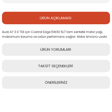
ÜRÜN
AÇIKLAMASI
Audi A7 3.0 TDI için Castrol Edge 5W30 5LT tam sentetik motor yağı,
maksimum koruma ve üstün performans sağlar. Motor ömrünü uzatır.
ÜRÜN
YORUMLARI
TAKSİT
SEÇENEKLERİ
Bu ürüne ilk yorumu siz yapın!
ÖNERİLERİNİZ
Yorum Yaz
Bu ürünün fiyat bilgisi, resim, ürün açıklamalarında ve diğer
konularda yetersiz gördüğünüz noktaları öneri formunu kullanarak
tarafımıza iletebilirsiniz.
Görüş ve önerileriniz için teşekkür ederiz.