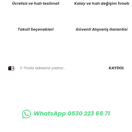
Ücretsiz ve hızlı teslimat
Kolay ve hızlı değişim fırsatı
Ürün resmi kalitesiz, bozuk veya görüntülenemiyor.
Ürün açıklamasında eksik bilgiler bulunuyor.
Taksit Seçenekleri
Güvenli Alışveriş Garantisi
Ürün bilgilerinde hatalar bulunuyor.
Ürün fiyatı diğer sitelerden daha pahalı.
Bu ürüne benzer farklı alternatifler olmalı.
E-BÜLTENE KAYIT OLUN KAMPANYALARIMIZI KAÇIRMAYIN
KAYDOL
Gönder
WhatsApp 0530 223 65 71
0530 223 65 71