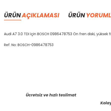
ÜRÜN
AÇIKLAMASI
ÜRÜN
YORUML
Audi A7 3.0 TDI için BOSCH 0986478753 Ön fren diski, yüksek fr
Ref. No: BOSCH-0986478753
Bu ürünün fiyat bilgisi, resim, ürün açıklamalarında ve diğer konula
Görüş ve önerileriniz için teşekkür ederiz.
Ürün resmi kalitesiz, bozuk veya görüntülenemiyor.
Ürün açıklamasında eksik bilgiler bulunuyor.
Ücretsiz ve hızlı teslimat
Ürün bilgilerinde hatalar bulunuyor.
Kolay
Ürün fiyatı diğer sitelerden daha pahalı.