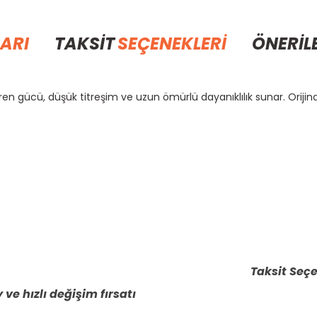
ARI
TAKSİT
SEÇENEKLERİ
ÖNERİL
en gücü, düşük titreşim ve uzun ömürlü dayanıklılık sunar. Oriji
rda yetersiz gördüğünüz noktaları öneri formunu kullanarak tarafımıza il
Bu ürüne ilk yorumu siz yapın!
Yorum Yaz
Taksit Seçe
 ve hızlı değişim fırsatı