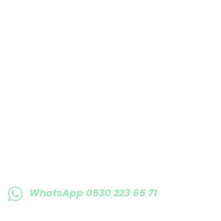
Bu ürüne benzer farklı alternatifler olmalı.
E-BÜLTENE KAYIT OLUN KAMPANYALARIMI
WhatsApp 0530 223 65 71
0530 223 65 71