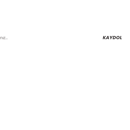
KAYDOL
Alışveriş
Mesafeli Satış Sözleşmesi
Gizlilik ve Güvenlik
rmu
İptal İade Koşullari
Kişisel Veriler Politikası