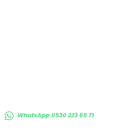
Bu ürüne benzer farklı alternatifler olmalı.
E-BÜLTENE KAYIT OLUN KAMPANYALARIMI
WhatsApp 0530 223 65 71
0530 223 65 71