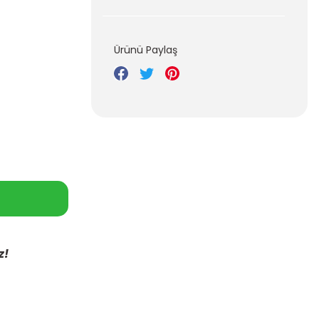
Ürünü Paylaş
z!