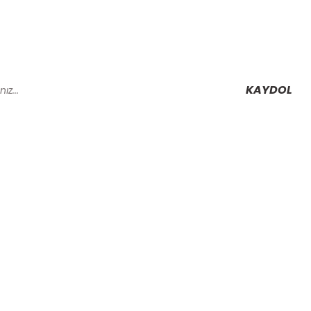
KAYDOL
Alışveriş
Mesafeli Satış Sözleşmesi
Gizlilik ve Güvenlik
rmu
İptal İade Koşullari
Kişisel Veriler Politikası