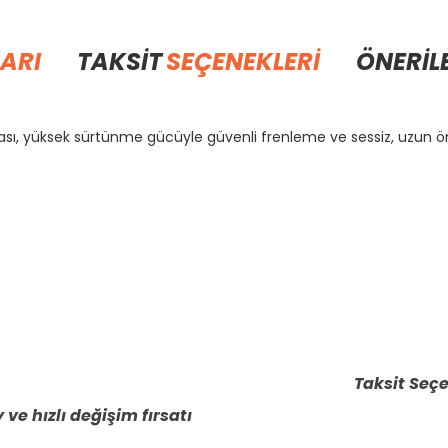
ARI
TAKSİT
SEÇENEKLERİ
ÖNERİL
ası, yüksek sürtünme gücüyle güvenli frenleme ve sessiz, uzun 
rda yetersiz gördüğünüz noktaları öneri formunu kullanarak tarafımıza il
Bu ürüne ilk yorumu siz yapın!
Yorum Yaz
Taksit Seçe
 ve hızlı değişim fırsatı