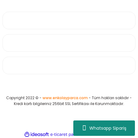
0530 223 65 71
Üyelik
Kurumsal
Alışveriş
Copyright 2022 © -
www.enkolayparca.com
- Tüm hakları saklıdır -
Kredi kartı bilgileriniz 256bit SSL Sertifikası ile Korunmaktadır.
Whatsapp Sipariş
ideasoft
ile
e-