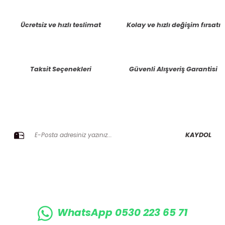
tarafımıza iletebilirsiniz.
Görüş ve önerileriniz için teşekkür ederiz.
Ücretsiz ve hızlı teslimat
Kolay ve hızlı değişim fırsatı
Ürün resmi kalitesiz, bozuk veya görüntülenemiyor.
Ürün açıklamasında eksik bilgiler bulunuyor.
Taksit Seçenekleri
Güvenli Alışveriş Garantisi
Ürün bilgilerinde hatalar bulunuyor.
Ürün fiyatı diğer sitelerden daha pahalı.
Bu ürüne benzer farklı alternatifler olmalı.
E-BÜLTENE KAYIT OLUN KAMPANYALARIMIZI KAÇIRMAYIN
KAYDOL
Gönder
WhatsApp 0530 223 65 71