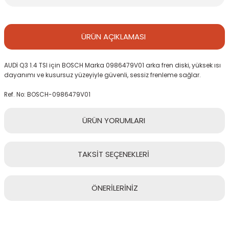
ÜRÜN
AÇIKLAMASI
AUDİ Q3 1.4 TSI için BOSCH Marka 0986479V01 arka fren diski, yüksek ısı
dayanımı ve kusursuz yüzeyiyle güvenli, sessiz frenleme sağlar.
Ref. No: BOSCH-0986479V01
ÜRÜN
YORUMLARI
TAKSİT
SEÇENEKLERİ
Bu ürüne ilk yorumu siz yapın!
ÖNERİLERİNİZ
Yorum Yaz
Bu ürünün fiyat bilgisi, resim, ürün açıklamalarında ve diğer
konularda yetersiz gördüğünüz noktaları öneri formunu kullanarak