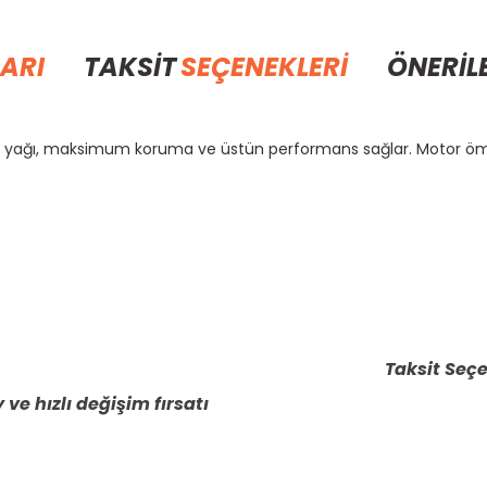
ARI
TAKSİT
SEÇENEKLERİ
ÖNERİL
or yağı, maksimum koruma ve üstün performans sağlar. Motor öm
rda yetersiz gördüğünüz noktaları öneri formunu kullanarak tarafımıza il
Bu ürüne ilk yorumu siz yapın!
Yorum Yaz
Taksit Seçe
 ve hızlı değişim fırsatı