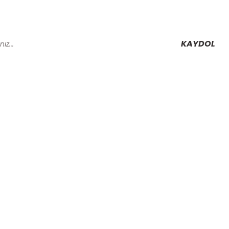
KAYDOL
Alışveriş
Mesafeli Satış Sözleşmesi
Gizlilik ve Güvenlik
rmu
İptal İade Koşullari
Kişisel Veriler Politikası