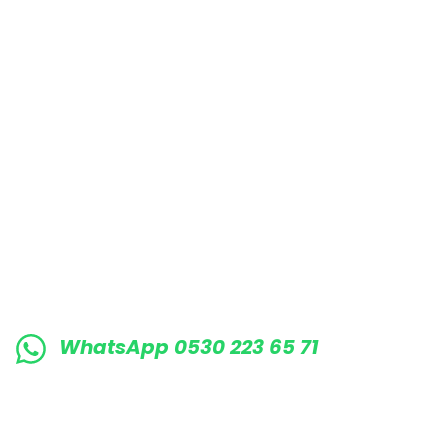
E-BÜLTENE KAYIT OLUN KAMPANYALARIMI
WhatsApp 0530 223 65 71
0530 223 65 71