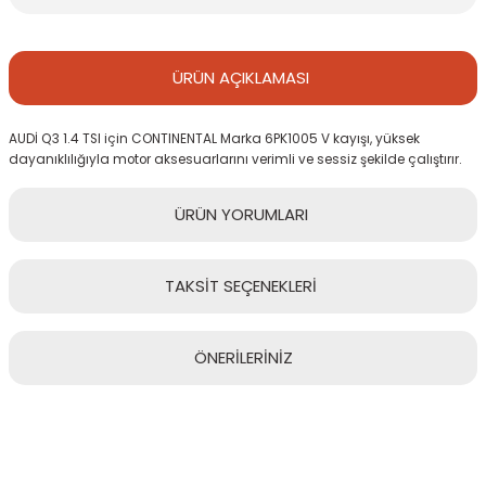
ÜRÜN
AÇIKLAMASI
AUDİ Q3 1.4 TSI için CONTINENTAL Marka 6PK1005 V kayışı, yüksek
dayanıklılığıyla motor aksesuarlarını verimli ve sessiz şekilde çalıştırır.
ÜRÜN
YORUMLARI
TAKSİT
SEÇENEKLERİ
Bu ürüne ilk yorumu siz yapın!
ÖNERİLERİNİZ
Yorum Yaz
Bu ürünün fiyat bilgisi, resim, ürün açıklamalarında ve diğer
konularda yetersiz gördüğünüz noktaları öneri formunu kullanarak
tarafımıza iletebilirsiniz.
Görüş ve önerileriniz için teşekkür ederiz.