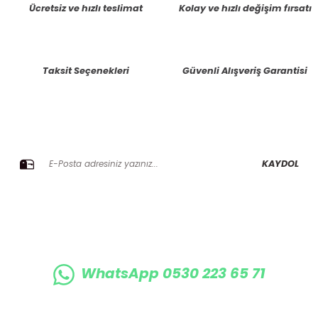
Ücretsiz ve hızlı teslimat
Kolay ve hızlı değişim fırsatı
Ürün resmi kalitesiz, bozuk veya görüntülenemiyor.
Ürün açıklamasında eksik bilgiler bulunuyor.
Taksit Seçenekleri
Güvenli Alışveriş Garantisi
Ürün bilgilerinde hatalar bulunuyor.
Ürün fiyatı diğer sitelerden daha pahalı.
Bu ürüne benzer farklı alternatifler olmalı.
E-BÜLTENE KAYIT OLUN KAMPANYALARIMIZI KAÇIRMAYIN
KAYDOL
Gönder
WhatsApp 0530 223 65 71
0530 223 65 71