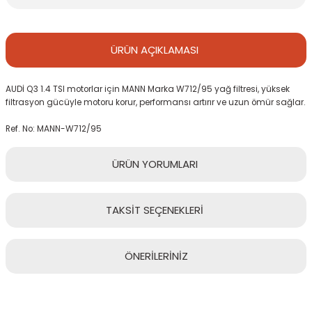
ÜRÜN
AÇIKLAMASI
AUDİ Q3 1.4 TSI motorlar için MANN Marka W712/95 yağ filtresi, yüksek
filtrasyon gücüyle motoru korur, performansı artırır ve uzun ömür sağlar.
Ref. No: MANN-W712/95
ÜRÜN
YORUMLARI
TAKSİT
SEÇENEKLERİ
Bu ürüne ilk yorumu siz yapın!
ÖNERİLERİNİZ
Yorum Yaz
Bu ürünün fiyat bilgisi, resim, ürün açıklamalarında ve diğer
konularda yetersiz gördüğünüz noktaları öneri formunu kullanarak