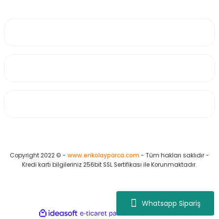
0530 223 65 71
Üyelik
Kurumsal
Alışveriş
Copyright 2022 © -
www.enkolayparca.com
- Tüm hakları saklıdır -
Kredi kartı bilgileriniz 256bit SSL Sertifikası ile Korunmaktadır.
Whatsapp Sipariş
ideasoft
ile
e-