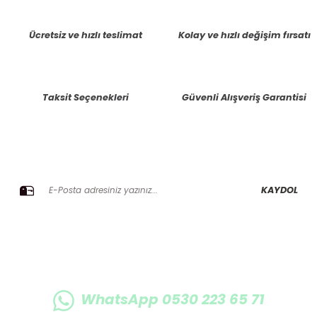
tarafımıza iletebilirsiniz.
Görüş ve önerileriniz için teşekkür ederiz.
Ücretsiz ve hızlı teslimat
Kolay ve hızlı değişim fırsatı
Ürün resmi kalitesiz, bozuk veya görüntülenemiyor.
Ürün açıklamasında eksik bilgiler bulunuyor.
Taksit Seçenekleri
Güvenli Alışveriş Garantisi
Ürün bilgilerinde hatalar bulunuyor.
Ürün fiyatı diğer sitelerden daha pahalı.
Bu ürüne benzer farklı alternatifler olmalı.
E-BÜLTENE KAYIT OLUN KAMPANYALARIMIZI KAÇIRMAYIN
KAYDOL
Gönder
WhatsApp 0530 223 65 71