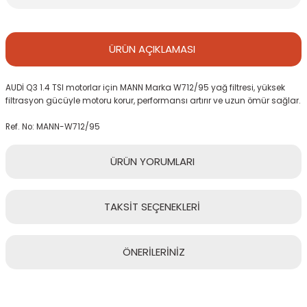
ÜRÜN
AÇIKLAMASI
AUDİ Q3 1.4 TSI motorlar için MANN Marka W712/95 yağ filtresi, yüksek
filtrasyon gücüyle motoru korur, performansı artırır ve uzun ömür sağlar.
Ref. No: MANN-W712/95
ÜRÜN
YORUMLARI
TAKSİT
SEÇENEKLERİ
Bu ürüne ilk yorumu siz yapın!
ÖNERİLERİNİZ
Yorum Yaz
Bu ürünün fiyat bilgisi, resim, ürün açıklamalarında ve diğer
konularda yetersiz gördüğünüz noktaları öneri formunu kullanarak