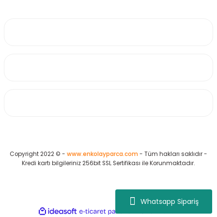
0530 223 65 71
Üyelik
Kurumsal
Alışveriş
Copyright 2022 © -
www.enkolayparca.com
- Tüm hakları saklıdır -
Kredi kartı bilgileriniz 256bit SSL Sertifikası ile Korunmaktadır.
Whatsapp Sipariş
ideasoft
ile
e-