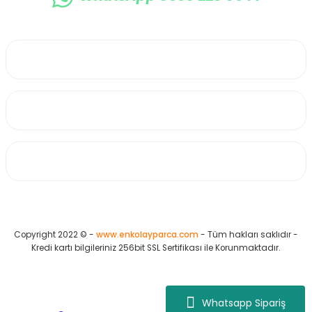
0530 223 65 71
Üyelik
Kurumsal
Alışveriş
Copyright 2022 © -
www.enkolayparca.com
- Tüm hakları saklıdır -
Kredi kartı bilgileriniz 256bit SSL Sertifikası ile Korunmaktadır.
Whatsapp Sipariş