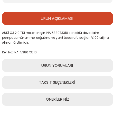
ÜRÜN
AÇIKLAMASI
AUDİ Q3 2.0 TDI motorlar için INA 538073310 sensörlü devirdaim
pompası, mükemmel soğutma ve yakıt tasarrufu sağlar. %100 orijinal
Alman üretimidir.
Ref. No: INA-538073310
ÜRÜN
YORUMLARI
TAKSİT
SEÇENEKLERİ
Bu ürüne ilk yorumu siz yapın!
ÖNERİLERİNİZ
Yorum Yaz
Bu ürünün fiyat bilgisi, resim, ürün açıklamalarında ve diğer