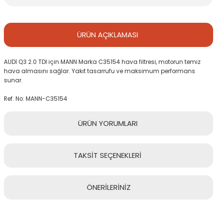
ÜRÜN
AÇIKLAMASI
AUDİ Q3 2.0 TDI için MANN Marka C35154 hava filtresi, motorun temiz
hava almasını sağlar. Yakıt tasarrufu ve maksimum performans
sunar.
Ref. No: MANN-C35154
ÜRÜN
YORUMLARI
TAKSİT
SEÇENEKLERİ
Bu ürüne ilk yorumu siz yapın!
ÖNERİLERİNİZ
Yorum Yaz
Bu ürünün fiyat bilgisi, resim, ürün açıklamalarında ve diğer