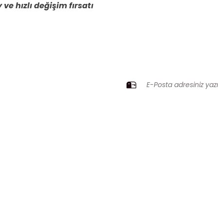
 ve hızlı değişim fırsatı
ZI KAÇIRMAYIN
Gönder
Üyelik
Kurumsal
Yeni Üyelik
İletişim
Üye Girişi
İletişim Formu
Şifremi Unuttum
Havale Bildirim Fo