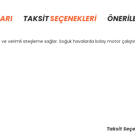
ARI
TAKSİT
SEÇENEKLERİ
ÖNERİL
nma ve verimli ateşleme sağlar. Soğuk havalarda kolay motor çalışt
rda yetersiz gördüğünüz noktaları öneri formunu kullanarak tarafımıza il
Bu ürüne ilk yorumu siz yapın!
Yorum Yaz
Taksit Seçe