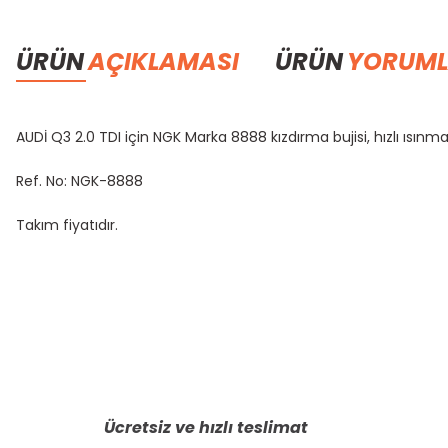
ÜRÜN
AÇIKLAMASI
ÜRÜN
YORUML
AUDİ Q3 2.0 TDI için NGK Marka 8888 kızdırma bujisi, hızlı ısı
Ref. No: NGK-8888
Takım fiyatıdır.
Bu ürünün fiyat bilgisi, resim, ürün açıklamalarında ve diğer konula
Görüş ve önerileriniz için teşekkür ederiz.
Ürün resmi kalitesiz, bozuk veya görüntülenemiyor.
Ürün açıklamasında eksik bilgiler bulunuyor.
Ücretsiz ve hızlı teslimat
Ürün bilgilerinde hatalar bulunuyor.