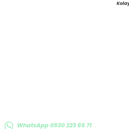
Kolay
Ürün fiyatı diğer sitelerden daha pahalı.
Bu ürüne benzer farklı alternatifler olmalı.
E-BÜLTENE KAYIT OLUN KAMPANYALARIMI
WhatsApp 0530 223 65 71