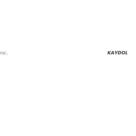
KAYDOL
Alışveriş
Mesafeli Satış Sözleşmesi
Gizlilik ve Güvenlik
rmu
İptal İade Koşullari