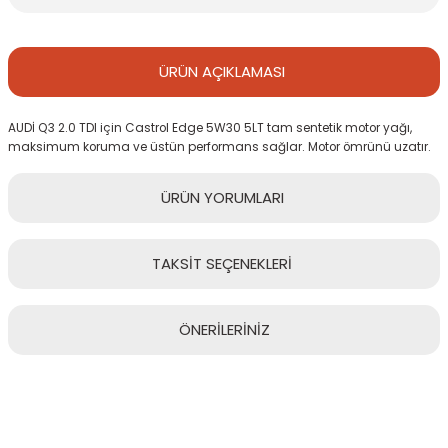
ÜRÜN
AÇIKLAMASI
AUDİ Q3 2.0 TDI için Castrol Edge 5W30 5LT tam sentetik motor yağı,
maksimum koruma ve üstün performans sağlar. Motor ömrünü uzatır.
ÜRÜN
YORUMLARI
TAKSİT
SEÇENEKLERİ
Bu ürüne ilk yorumu siz yapın!
ÖNERİLERİNİZ
Yorum Yaz
Bu ürünün fiyat bilgisi, resim, ürün açıklamalarında ve diğer
konularda yetersiz gördüğünüz noktaları öneri formunu kullanarak
tarafımıza iletebilirsiniz.
Görüş ve önerileriniz için teşekkür ederiz.