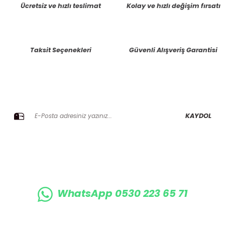
Ücretsiz ve hızlı teslimat
Kolay ve hızlı değişim fırsatı
Ürün resmi kalitesiz, bozuk veya görüntülenemiyor.
Ürün açıklamasında eksik bilgiler bulunuyor.
Taksit Seçenekleri
Güvenli Alışveriş Garantisi
Ürün bilgilerinde hatalar bulunuyor.
Ürün fiyatı diğer sitelerden daha pahalı.
Bu ürüne benzer farklı alternatifler olmalı.
E-BÜLTENE KAYIT OLUN KAMPANYALARIMIZI KAÇIRMAYIN
KAYDOL
Gönder
WhatsApp 0530 223 65 71
0530 223 65 71