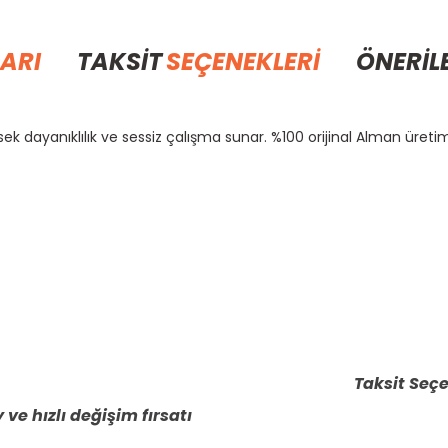
ARI
TAKSİT
SEÇENEKLERİ
ÖNERİL
ek dayanıklılık ve sessiz çalışma sunar. %100 orijinal Alman üretim
rda yetersiz gördüğünüz noktaları öneri formunu kullanarak tarafımıza il
Bu ürüne ilk yorumu siz yapın!
Yorum Yaz
Taksit Seçe
 ve hızlı değişim fırsatı