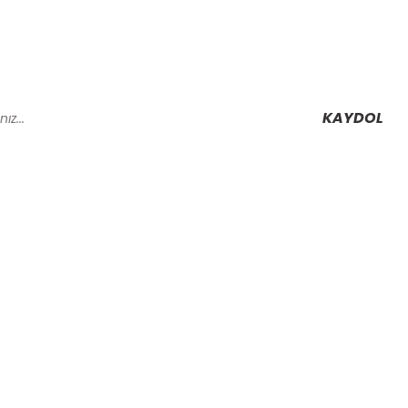
KAYDOL
Alışveriş
Mesafeli Satış Sözleşmesi
Gizlilik ve Güvenlik
rmu
İptal İade Koşullari
Kişisel Veriler Politikası