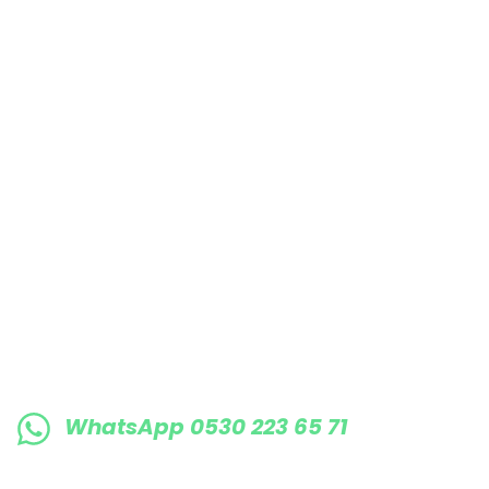
Bu ürüne benzer farklı alternatifler olmalı.
E-BÜLTENE KAYIT OLUN KAMPANYALARIMI
WhatsApp 0530 223 65 71
0530 223 65 71