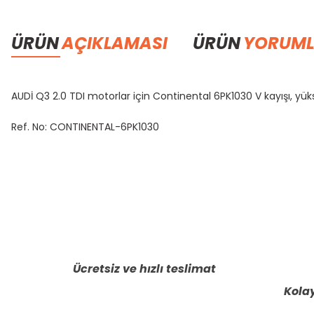
ÜRÜN
AÇIKLAMASI
ÜRÜN
YORUML
AUDİ Q3 2.0 TDI motorlar için Continental 6PK1030 V kayışı, yüks
Ref. No: CONTINENTAL-6PK1030
Bu ürünün fiyat bilgisi, resim, ürün açıklamalarında ve diğer konula
Görüş ve önerileriniz için teşekkür ederiz.
Ürün resmi kalitesiz, bozuk veya görüntülenemiyor.
Ürün açıklamasında eksik bilgiler bulunuyor.
Ücretsiz ve hızlı teslimat
Ürün bilgilerinde hatalar bulunuyor.
Kolay
Ürün fiyatı diğer sitelerden daha pahalı.